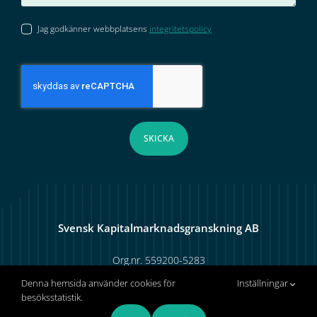
Jag godkänner webbplatsens
integritetspolicy
SKICKA
Svensk Kapitalmarknadsgranskning AB
Org.nr. 559200-5283
Fähusgatan 5, 603 72 Norrköping
Denna hemsida använder cookies för
Inställningar
besöksstatistik.
Tel:
+46 (0)8 913 008
| E-post:
ca@skmg.se