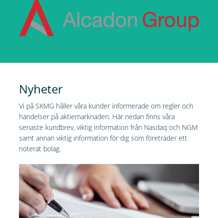
Nyheter
Vi på SKMG håller våra kunder informerade om regler och
händelser på aktiemarknaden. Här nedan finns våra
senaste kundbrev, viktig information från Nasdaq och NGM
samt annan viktig information för dig som företräder ett
noterat bolag.