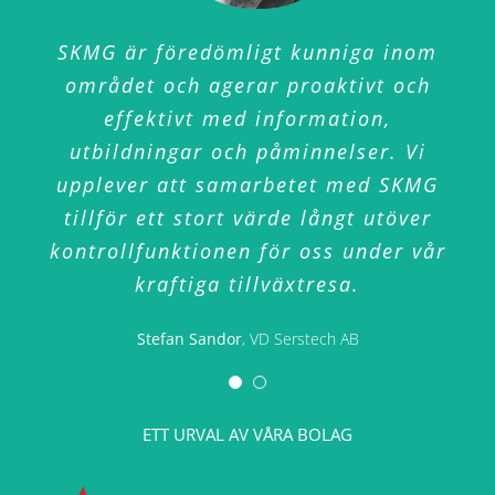
SKMG är föredömligt kunniga inom
Vi gillar att vi alltid snabbt får
området och agerar proaktivt och
kontakt och att vi alltid får snabba
effektivt med information,
och utförliga svar. SKMG är mycket
utbildningar och påminnelser. Vi
bra på att beskriva börsreglerna så
upplever att samarbetet med SKMG
att vi som noterat bolag på Nasdaq
tillför ett stort värde långt utöver
First North kan navigera rätt.
kontrollfunktionen för oss under vår
Andreas Hagström
CFO Adtraction Group AB
kraftiga tillväxtresa.
Stefan Sandor
,
VD Serstech AB
ETT URVAL AV VÅRA BOLAG