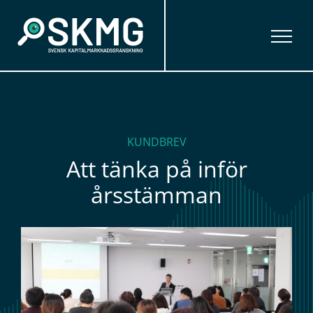
Fortsätt
till
innehållet
KUNDBREV
Att tänka på inför
årsstämman