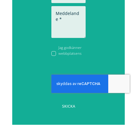
Jag godkänner
webbplatsens
integritetspolicy
SKICKA