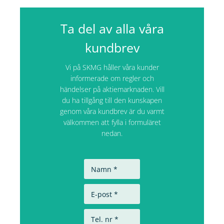
Ta del av alla våra
kundbrev
Vi på SKMG håller våra kunder
informerade om regler och
händelser på aktiemarknaden. Vill
du ha tillgång till den kunskapen
genom våra kundbrev är du varmt
välkommen att fylla i formuläret
nedan.