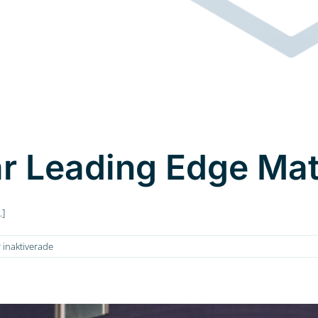
 Leading Edge Mat
.]
för
inaktiverade
SKMG
välkomnar
Leading
Edge
Materials