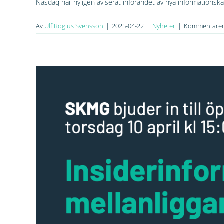
Nasdaq har nyligen aviserat införandet av nya informationskat
Av
Ulf Rogius Svensson
|
2025-04-22
|
Nyheter
|
Kommentarer 