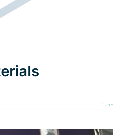
erials
Läs mer