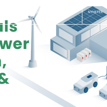
HEM
VÅRT ERBJUDANDE
OM OSS
NYHETER