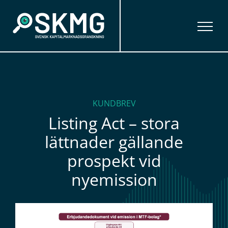
Fortsätt
till
innehållet
KUNDBREV
Listing Act – stora
lättnader gällande
prospekt vid
nyemission