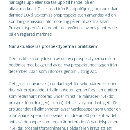
har tagits upp eller ska tas upp till handel på en
tillväxtmarknad. Till skillnad från EU-uppföljningsprospekt kan
därmed EU-tillväxtemissionsprospekt även användas vid en
spridningsemission inför notering på en tillväxtmarknad.
Prospekttypen får däremot inte användas av bolag noterade
på en reglerad marknad.
När aktualiseras prospekttyperna i praktiken?
Den praktiska betydelsen av de nya prospekttyperna måste
bedömas mot bakgrund av de nya prospektundantagen från
december 2024 som infördes genom Listing Act.
Det gäller i huvudsak (i) undantaget för sekundäremissioner,
dvs. när erbjudandet till allmänheten genomförs i en emittent
som redan varit noterad under minst 18 månader (1.4 (db)
prospektförordningen), och (ii) det s.k. volymundantaget, där
erbjudandet till allmänheten avser värdepapper som under en
tolvmånadersperiod motsvarar mindre än 30 procent av det
antal värdepapper som redan är noterade på handelsplatsen
(1.4 (da) prospektförordningen). I båda fallen krävs att ett