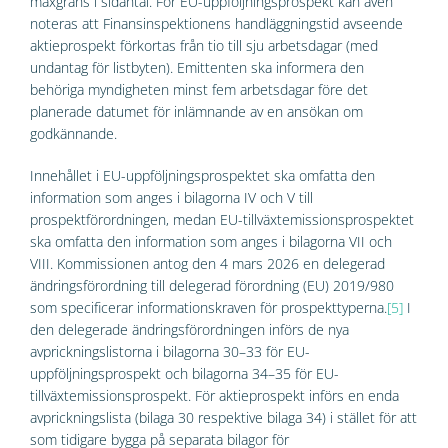
maxgräns i sidantal. För EU-uppföljningsprospekt kan även
noteras att Finansinspektionens handläggningstid avseende
aktieprospekt förkortas från tio till sju arbetsdagar (med
undantag för listbyten). Emittenten ska informera den
behöriga myndigheten minst fem arbetsdagar före det
planerade datumet för inlämnande av en ansökan om
godkännande.
Innehållet i EU-uppföljningsprospektet ska omfatta den
information som anges i bilagorna IV och V till
prospektförordningen, medan EU-tillväxtemissionsprospektet
ska omfatta den information som anges i bilagorna VII och
VIII. Kommissionen antog den 4 mars 2026 en delegerad
ändringsförordning till delegerad förordning (EU) 2019/980
som specificerar informationskraven för prospekttyperna.
[5]
I
den delegerade ändringsförordningen införs de nya
avprickningslistorna i bilagorna 30–33 för EU-
uppföljningsprospekt och bilagorna 34–35 för EU-
tillväxtemissionsprospekt. För aktieprospekt införs en enda
avprickningslista (bilaga 30 respektive bilaga 34) i stället för att
som tidigare bygga på separata bilagor för