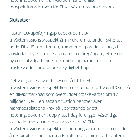
prospektförordningen för EU-tillväxtemissionsprospekt.
Slutsatser
Fastän EU-uppföljningsprospekt och EU-
tillväxtemissionsprospekt är mindre omfattande i syfte att
underlätta för emittenten, kommer de paradoxalt nog att
användas mycket mer sällan än sina föregångare, eftersom
nya och utvidgade prospektundantag har införts och
tröskelvärdet för prospektskyldighet höjts.
Det vanligaste användningsområdet för EU-
tillväxtemissionsprospekt kommer sannolikt att vara IPO:er på
en tillväxtmarknad som överskrider tröskelvärdet om 12
miljoner EUR. I en sådan situation behöver även
marknadsplatsens krav på upprättande av ett
noteringsdokument uppfyllas. I dag föreligger väsentliga
skillnader mellan informationskraven på EU-
tillväxtemissionsprospekt och noteringsdokumenten och det
återstår att se hur marknadsplatserna kommer att hantera