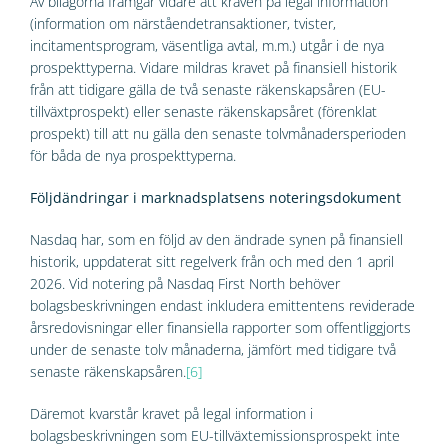
Av bilagorna framgår vidare att kraven på legal information
(information om närståendetransaktioner, tvister,
incitamentsprogram, väsentliga avtal, m.m.) utgår i de nya
prospekttyperna. Vidare mildras kravet på finansiell historik
från att tidigare gälla de två senaste räkenskapsåren (EU-
tillväxtprospekt) eller senaste räkenskapsåret (förenklat
prospekt) till att nu gälla den senaste tolvmånadersperioden
för båda de nya prospekttyperna.
Följdändringar i marknadsplatsens noteringsdokument
Nasdaq har, som en följd av den ändrade synen på finansiell
historik, uppdaterat sitt regelverk från och med den 1 april
2026. Vid notering på Nasdaq First North behöver
bolagsbeskrivningen endast inkludera emittentens reviderade
årsredovisningar eller finansiella rapporter som offentliggjorts
under de senaste tolv månaderna, jämfört med tidigare två
senaste räkenskapsåren.
[6]
Däremot kvarstår kravet på legal information i
bolagsbeskrivningen som EU-tillväxtemissionsprospekt inte