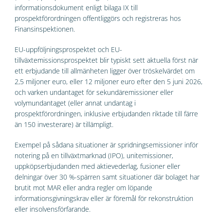
informationsdokument enligt bilaga IX till
prospektförordningen offentliggörs och registreras hos
Finansinspektionen.
EU-uppföljningsprospektet och EU-
tillväxtemissionsprospektet blir typiskt sett aktuella först när
ett erbjudande till allmänheten ligger över tröskelvärdet om
2,5 miljoner euro, eller 12 miljoner euro efter den 5 juni 2026,
och varken undantaget för sekundäremissioner eller
volymundantaget (eller annat undantag i
prospektförordningen, inklusive erbjudanden riktade till färre
än 150 investerare) är tillämpligt.
Exempel på sådana situationer är spridningsemissioner inför
notering på en tillväxtmarknad (IPO), unitemissioner,
uppköpserbjudanden med aktievederlag, fusioner eller
delningar över 30 %-spärren samt situationer där bolaget har
brutit mot MAR eller andra regler om löpande
informationsgivningskrav eller är föremål för rekonstruktion
eller insolvensförfarande.