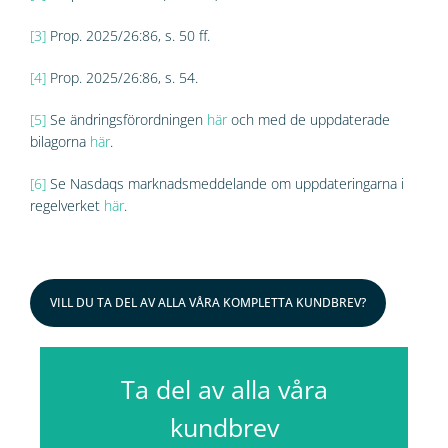
[3]
Prop. 2025/26:86, s. 50 ff.
[4]
Prop. 2025/26:86, s. 54.
[5]
Se ändringsförordningen
här
och med de uppdaterade
bilagorna
här
.
[6]
Se Nasdaqs marknadsmeddelande om uppdateringarna i
regelverket
här
.
VILL DU TA DEL AV ALLA VÅRA KOMPLETTA KUNDBREV?
Ta del av alla våra
kundbrev