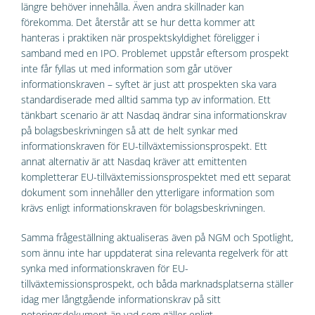
längre behöver innehålla. Även andra skillnader kan
förekomma. Det återstår att se hur detta kommer att
hanteras i praktiken när prospektskyldighet föreligger i
samband med en IPO. Problemet uppstår eftersom prospekt
inte får fyllas ut med information som går utöver
informationskraven – syftet är just att prospekten ska vara
standardiserade med alltid samma typ av information. Ett
tänkbart scenario är att Nasdaq ändrar sina informationskrav
på bolagsbeskrivningen så att de helt synkar med
informationskraven för EU-tillväxtemissionsprospekt. Ett
annat alternativ är att Nasdaq kräver att emittenten
kompletterar EU-tillväxtemissionsprospektet med ett separat
dokument som innehåller den ytterligare information som
krävs enligt informationskraven för bolagsbeskrivningen.
Samma frågeställning aktualiseras även på NGM och Spotlight,
som ännu inte har uppdaterat sina relevanta regelverk för att
synka med informationskraven för EU-
tillväxtemissionsprospekt, och båda marknadsplatserna ställer
idag mer långtgående informationskrav på sitt
noteringsdokument än vad som gäller enligt