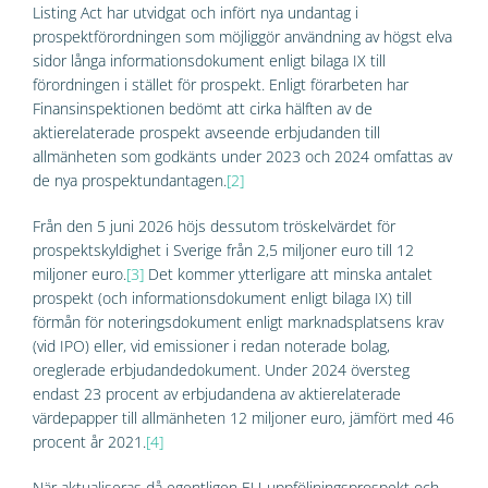
Listing Act har utvidgat och infört nya undantag i
prospektförordningen som möjliggör användning av högst elva
sidor långa informationsdokument enligt bilaga IX till
förordningen i stället för prospekt. Enligt förarbeten har
Finansinspektionen bedömt att cirka hälften av de
aktierelaterade prospekt avseende erbjudanden till
allmänheten som godkänts under 2023 och 2024 omfattas av
de nya prospektundantagen.
[2]
Från den 5 juni 2026 höjs dessutom tröskelvärdet för
prospektskyldighet i Sverige från 2,5 miljoner euro till 12
miljoner euro.
[3]
Det kommer ytterligare att minska antalet
prospekt (och informationsdokument enligt bilaga IX) till
förmån för noteringsdokument enligt marknadsplatsens krav
(vid IPO) eller, vid emissioner i redan noterade bolag,
oreglerade erbjudandedokument. Under 2024 översteg
endast 23 procent av erbjudandena av aktierelaterade
värdepapper till allmänheten 12 miljoner euro, jämfört med 46
procent år 2021.
[4]
När aktualiseras då egentligen EU‑uppföljningsprospekt och