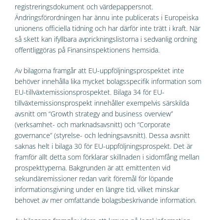
registreringsdokument och värdepappersnot.
Ändringsförordningen har ännu inte publicerats i Europeiska
unionens officiella tidning och har därför inte trätt i kraft. När
så skett kan ifyllbara avprickningslistorna i sedvanlig ordning
offentliggöras på Finansinspektionens hemsida.
Av bilagorna framgår att EU-uppföljningsprospektet inte
behöver innehålla lika mycket bolagsspecifik information som
EU-tillväxtemissionsprospektet. Bilaga 34 för EU-
tillväxtemissionsprospekt innehåller exempelvis särskilda
avsnitt om “Growth strategy and business overview”
(verksamhet- och marknadsavsnitt) och “Corporate
governance” (styrelse- och ledningsavsnitt). Dessa avsnitt
saknas helt i bilaga 30 för EU-uppföljningsprospekt. Det är
framför allt detta som förklarar skillnaden i sidomfång mellan
prospekttyperna. Bakgrunden är att emittenten vid
sekundäremissioner redan varit föremål för löpande
informationsgivning under en längre tid, vilket minskar
behovet av mer omfattande bolagsbeskrivande information.