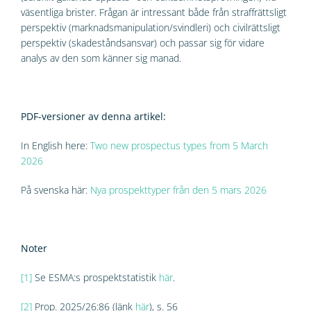
väsentliga brister. Frågan är intressant både från straffrättsligt
perspektiv (marknadsmanipulation/svindleri) och civilrättsligt
perspektiv (skadeståndsansvar) och passar sig för vidare
analys av den som känner sig manad.
PDF-versioner av denna artikel:
In English here:
Two new prospectus types from 5 March
2026
På svenska här:
Nya prospekttyper från den 5 mars 2026
Noter
[1]
Se ESMA:s prospektstatistik
här
.
[2]
Prop. 2025/26:86 (länk
här
), s. 56