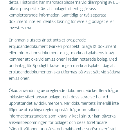
detta. Historiskt har marknadsplatserna vid tillämpning av EU-
tillväxtprospekt krävt att bolaget offentliggör viss
kompletterande information. Samtidigt är två separata
dokument inte en idealisk lösning för vare sig bolaget eller
investerarna.
En annan slutsats är att antalet oreglerade
erbjudandedokument (varken prospekt, bilaga IX-dokument,
eller informationsdokument enligt marknadsplatsens krav)
kommer att öka vid emissioner i redan noterade bolag. Med
undantag för Spotlight kräver ingen marknadsplats i dag att
erbjudandedokumenten ska utformas på visst sätt vid sådana
emissioner.
Ökad användning av oreglerade dokument väcker flera frågor,
inklusive vilket ansvar bolaget och dess styrelse har vid
upprättandet av dokumenten. När dokumentets innehåll inte
följer av uttryckliga regler uppstår frågor om vilken
informationsstandard som krävs, vilket i sin tur kan påverka
ansvarsbedömningen för bolaget och dess företrädare
(särskilt gällande uppsåts- och oaktsamhetsprövningen) vid