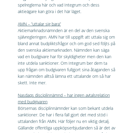
spelreglerna här och vad Integrum och dess
aktieägare kan göra i det här läget.
AMN – ”uttalar sig bara”
Aktiemarknadsnämnden är en del av den svenska
självregleringen. AMN har till uppgift att uttala sig om
bland annat budpliktsfrågor och om god sed följts på
den svenska aktiemarknaden. Nämnden kan säga
vad en budgivare har för skyldigheter men den kan
inte utdela sanktioner. Om Integrum ber dem ta
upp frågan om budgivaren fullgjort sina åtaganden så
kan nämnden alltså lämna ett uttalande om så har
skett. Inte mer.
Nasdaqs disciplinnämnd – har ingen avtalsrelation
med budgivaren
Börsernas disciplinnämnder kan som bekant utdela
sanktioner. De har i flera fall gjort det med stöd i
uttalanden från AMN. Här följer nu en viktig detalj.
Gällande offentliga uppköpserbjudanden så är det av