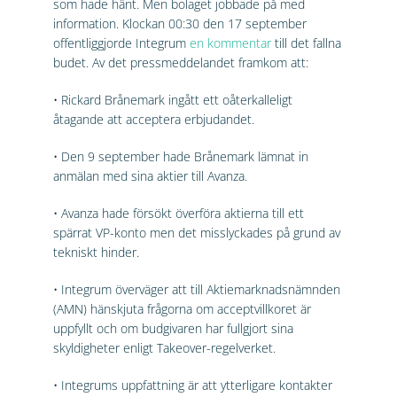
som hade hänt. Men bolaget jobbade på med
information. Klockan 00:30 den 17 september
offentliggjorde Integrum
en kommentar
till det fallna
budet. Av det pressmeddelandet framkom att:
• Rickard Brånemark ingått ett oåterkalleligt
åtagande att acceptera erbjudandet.
• Den 9 september hade Brånemark lämnat in
anmälan med sina aktier till Avanza.
• Avanza hade försökt överföra aktierna till ett
spärrat VP-konto men det misslyckades på grund av
tekniskt hinder.
• Integrum överväger att till Aktiemarknadsnämnden
(AMN) hänskjuta frågorna om acceptvillkoret är
uppfyllt och om budgivaren har fullgjort sina
skyldigheter enligt Takeover-regelverket.
• Integrums uppfattning är att ytterligare kontakter