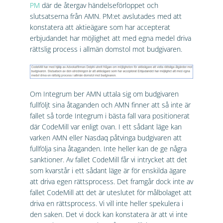
PM
där de återgav händelseförloppet och
slutsatserna från AMN. PM:et avslutades med att
konstatera att aktieägare som har accepterat
erbjudandet har möjlighet att med egna medel driva
rättslig process i allmän domstol mot budgivaren.
Om Integrum ber AMN uttala sig om budgivaren
fullföljt sina åtaganden och AMN finner att så inte är
fallet så torde Integrum i bästa fall vara positionerat
där CodeMill var enligt ovan. I ett sådant läge kan
varken AMN eller Nasdaq påtvinga budgivaren att
fullfölja sina åtaganden. Inte heller kan de ge några
sanktioner. Av fallet CodeMill får vi intrycket att det
som kvarstår i ett sådant läge är för enskilda ägare
att driva egen rättsprocess. Det framgår dock inte av
fallet CodeMill att det är uteslutet för målbolaget att
driva en rättsprocess. Vi vill inte heller spekulera i
den saken. Det vi dock kan konstatera är att vi inte