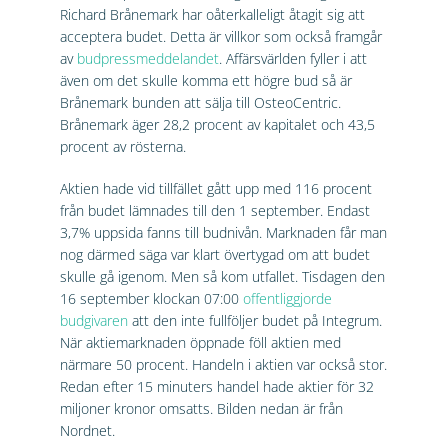
Richard Brånemark har oåterkalleligt åtagit sig att
acceptera budet. Detta är villkor som också framgår
av
budpressmeddelandet
. Affärsvärlden fyller i att
även om det skulle komma ett högre bud så är
Brånemark bunden att sälja till OsteoCentric.
Brånemark äger 28,2 procent av kapitalet och 43,5
procent av rösterna.
Aktien hade vid tillfället gått upp med 116 procent
från budet lämnades till den 1 september. Endast
3,7% uppsida fanns till budnivån. Marknaden får man
nog därmed säga var klart övertygad om att budet
skulle gå igenom. Men så kom utfallet. Tisdagen den
16 september klockan 07:00
offentliggjorde
budgivaren
att den inte fullföljer budet på Integrum.
När aktiemarknaden öppnade föll aktien med
närmare 50 procent. Handeln i aktien var också stor.
Redan efter 15 minuters handel hade aktier för 32
miljoner kronor omsatts. Bilden nedan är från
Nordnet.