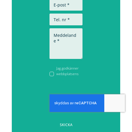
Jag godkänner
webbplatsens
integritetspolicy
SKICKA