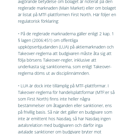
avgörande betydelse om bolaget är noterat på den
reglerade marknaden (Main Market) eller om bolaget
är listat på MTF-plattformen First North. Här följer en
regulatorisk förklaring:
• På de reglerade marknaderna gäller enligt 2 kap. 1
§ lagen (2006:451) om offentliga
uppköpserbjudanden (LUA) på aktiemarknaden och
Takeover-reglerna att budgivaren måste åta sig att
följa börsens Takeover-regler, inklusive att
underkasta sig sanktionerna, som enligt Takeover-
reglerna döms ut av disciplinnämnden.
• LUA är dock inte tillämplig på MTF-plattformar. I
Takeover-reglerna för handelsplattformar (MTF:er så
som First North) finns inte heller några
bestämmelser om åtaganden eller sanktioner, ens
på frivillig basis. Så när det gäller en budgivare som
inte är emittent hos Nasdaq, så har Nasdaq ingen
avtalsrelation med budgivaren och därför inga
avtalade sanktioner om budgivare bryter mot