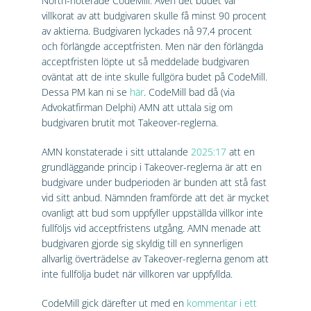
North-noterade CodeMill. Även det budet var
villkorat av att budgivaren skulle få minst 90 procent
av aktierna. Budgivaren lyckades nå 97,4 procent
och förlängde acceptfristen. Men när den förlängda
acceptfristen löpte ut så meddelade budgivaren
oväntat att de inte skulle fullgöra budet på CodeMill.
Dessa PM kan ni se
här
. CodeMill bad då (via
Advokatfirman Delphi) AMN att uttala sig om
budgivaren brutit mot Takeover-reglerna.
AMN konstaterade i sitt uttalande
2025:17
att en
grundläggande princip i Takeover-reglerna är att en
budgivare under budperioden är bunden att stå fast
vid sitt anbud. Nämnden framförde att det är mycket
ovanligt att bud som uppfyller uppställda villkor inte
fullföljs vid acceptfristens utgång. AMN menade att
budgivaren gjorde sig skyldig till en synnerligen
allvarlig överträdelse av Takeover-reglerna genom att
inte fullfölja budet när villkoren var uppfyllda.
CodeMill gick därefter ut med en
kommentar i ett