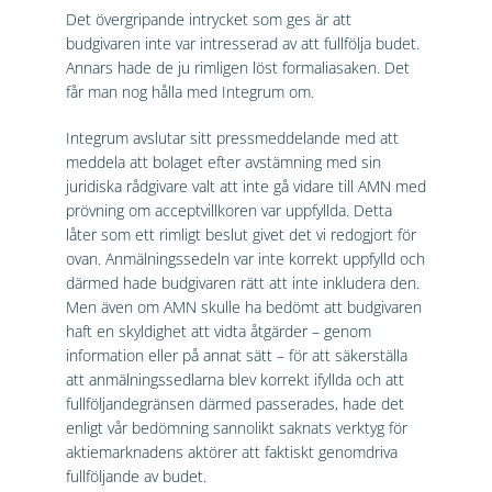
Det övergripande intrycket som ges är att
budgivaren inte var intresserad av att fullfölja budet.
Annars hade de ju rimligen löst formaliasaken. Det
får man nog hålla med Integrum om.
Integrum avslutar sitt pressmeddelande med att
meddela att bolaget efter avstämning med sin
juridiska rådgivare valt att inte gå vidare till AMN med
prövning om acceptvillkoren var uppfyllda. Detta
låter som ett rimligt beslut givet det vi redogjort för
ovan. Anmälningssedeln var inte korrekt uppfylld och
därmed hade budgivaren rätt att inte inkludera den.
Men även om AMN skulle ha bedömt att budgivaren
haft en skyldighet att vidta åtgärder – genom
information eller på annat sätt – för att säkerställa
att anmälningssedlarna blev korrekt ifyllda och att
fullföljandegränsen därmed passerades, hade det
enligt vår bedömning sannolikt saknats verktyg för
aktiemarknadens aktörer att faktiskt genomdriva
fullföljande av budet.