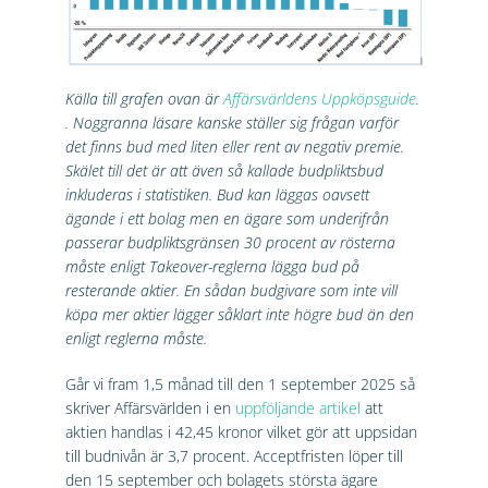
Källa till grafen ovan är
Affärsvärldens Uppköpsguide
.
. Noggranna läsare kanske ställer sig frågan varför
det finns bud med liten eller rent av negativ premie.
Skälet till det är att även så kallade budpliktsbud
inkluderas i statistiken. Bud kan läggas oavsett
ägande i ett bolag men en ägare som underifrån
passerar budpliktsgränsen 30 procent av rösterna
måste enligt Takeover-reglerna lägga bud på
resterande aktier. En sådan budgivare som inte vill
köpa mer aktier lägger såklart inte högre bud än den
enligt reglerna måste.
Går vi fram 1,5 månad till den 1 september 2025 så
skriver Affärsvärlden i en
uppföljande artikel
att
aktien handlas i 42,45 kronor vilket gör att uppsidan
till budnivån är 3,7 procent. Acceptfristen löper till
den 15 september och bolagets största ägare