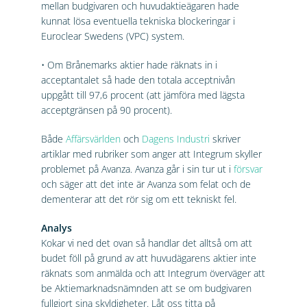
mellan budgivaren och huvudaktieägaren hade
kunnat lösa eventuella tekniska blockeringar i
Euroclear Swedens (VPC) system.
• Om Brånemarks aktier hade räknats in i
acceptantalet så hade den totala acceptnivån
uppgått till 97,6 procent (att jämföra med lägsta
acceptgränsen på 90 procent).
Både
Affärsvärlden
och
Dagens Industri
skriver
artiklar med rubriker som anger att Integrum skyller
problemet på Avanza. Avanza går i sin tur ut i
försvar
och säger att det inte är Avanza som felat och de
dementerar att det rör sig om ett tekniskt fel.
Analys
Kokar vi ned det ovan så handlar det alltså om att
budet föll på grund av att huvudägarens aktier inte
räknats som anmälda och att Integrum överväger att
be Aktiemarknadsnämnden att se om budgivaren
fullgjort sina skyldigheter. Låt oss titta på