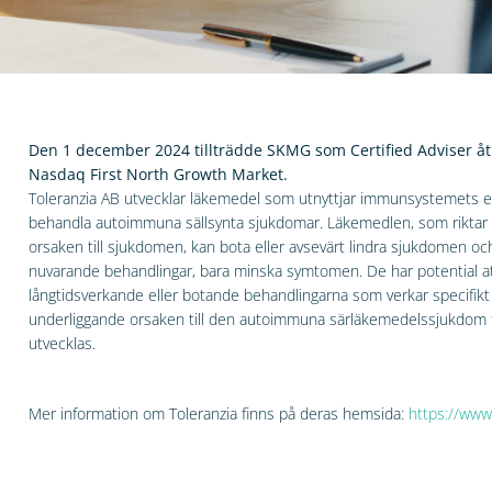
Den 1 december 2024 tillträdde SKMG som Certified Adviser åt
Nasdaq First North Growth Market.
Toleranzia AB utvecklar läkemedel som utnyttjar immunsystemets eg
behandla autoimmuna sällsynta sjukdomar. Läkemedlen, som riktar i
orsaken till sjukdomen, kan bota eller avsevärt lindra sjukdomen oc
nuvarande behandlingar, bara minska symtomen. De har potential att
långtidsverkande eller botande behandlingarna som verkar specifik
underliggande orsaken till den autoimmuna särläkemedelssjukdom f
utvecklas.
Mer information om Toleranzia finns på deras hemsida:
https://www.