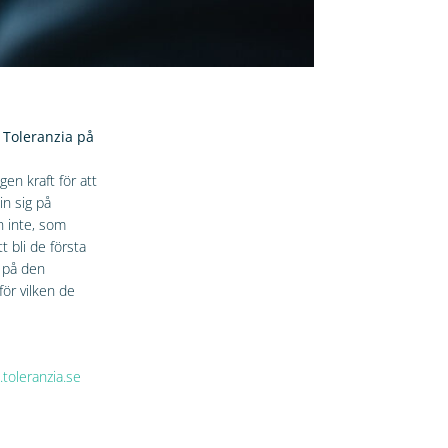
 Toleranzia på
en kraft för att
n sig på
h inte, som
 bli de första
t på den
ör vilken de
toleranzia.se