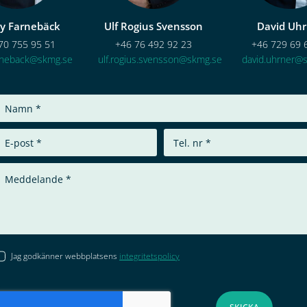
y Farnebäck
Ulf Rogius Svensson
David Uhr
70 755 95 51
+46 76 492 92 23
+46 729 69 
arneback@skmg.se
ulf.rogius.svensson@skmg.se
david.uhrner@
Jag godkänner webbplatsens
integritetspolicy