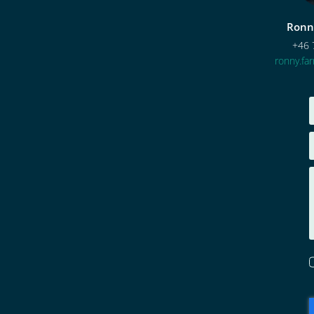
Ronn
+46 
ronny.f