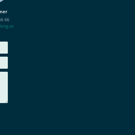
ner
66 66
skmg.se