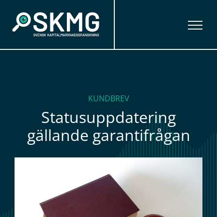
Fortsätt
till
innehållet
KUNDBREV
Statusuppdatering
gällande garantifrågan