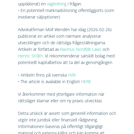
uppdaterat) en
vägledning
i frågan.
• En potentiell marknadslösning offentliggjorts (som
involverar säljoptioner)
Advokatfirman Moll Wendén har idag (2026-02-26)
publicerat en artikel som närmare analyserar
utvecklingen och de rättsliga frågeställningarna.
Artikeln är författad av
Rasmus Nordfält Laws
och
Henric Stråth
. Vi rekommenderar särskilt bolag med
potentiellt kapitalbehov att ta del av genomgången.
• Artikeln finns på svenska
HÄR
• The article is available in English
HERE
Vi återkommer med ytterligare information när
rättsläget klarnar eller om ny praxis utvecklas.
Detta utskick är avsett som generell information och
utgör inte juridisk eller finansiell rådgivning.
Informationen baseras på offentligt tillgängligt
material och externa källor och kan komma att