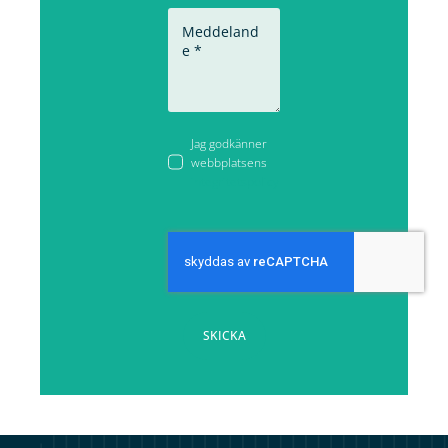
Jag godkänner
webbplatsens
integritetspolicy
SKICKA